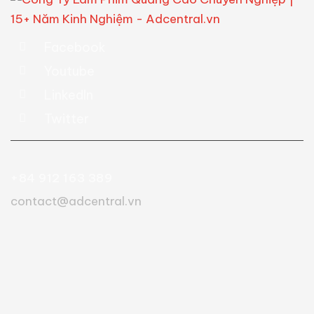
Facebook
Youtube
LinkedIn
Twitter
+84 912 163 389
contact@adcentral.vn