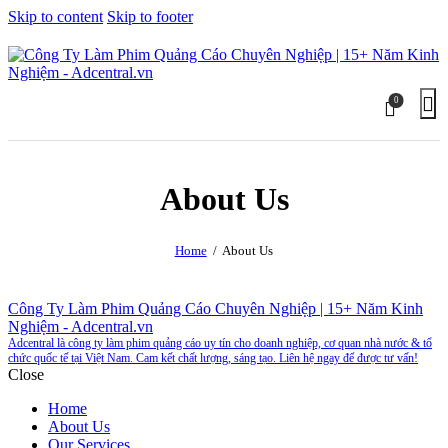
Skip to content
Skip to footer
0
About Us
Home
About Us
Công Ty Làm Phim Quảng Cáo Chuyên Nghiệp | 15+ Năm Kinh
Nghiệm - Adcentral.vn
Adcentral là công ty làm phim quảng cáo uy tín cho doanh nghiệp, cơ quan nhà nước & tổ
chức quốc tế tại Việt Nam. Cam kết chất lượng, sáng tạo. Liên hệ ngay để được tư vấn!
Close
Home
About Us
Our Services