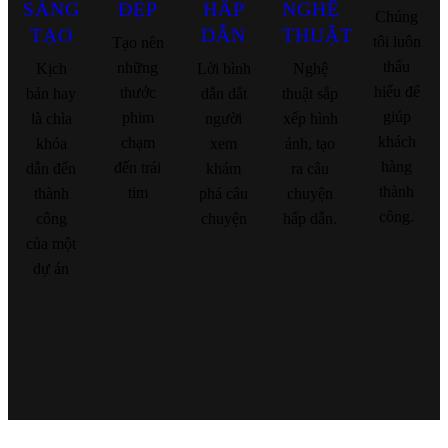
SÁNG
ĐẸP
HẤP
NGHỆ
Chúng
TẠO
DẪN
THUẬT
tôi luôn
Tạo nên
thấu
những
Kịch
Lời bình
Nghệ
hiểu để
thước
bản hay
dẫn dắt
thuật sắp
giúp
phim
là chìa
người
xếp hình
khách
chạm
khóa
xem
ảnh, tạo
hàng
đến trái
dẫn đến
khám
ra câu
thành
tim
thành
phá câu
chuyện
công.
công
chuyện
hấp dẫn.
của một
dự án