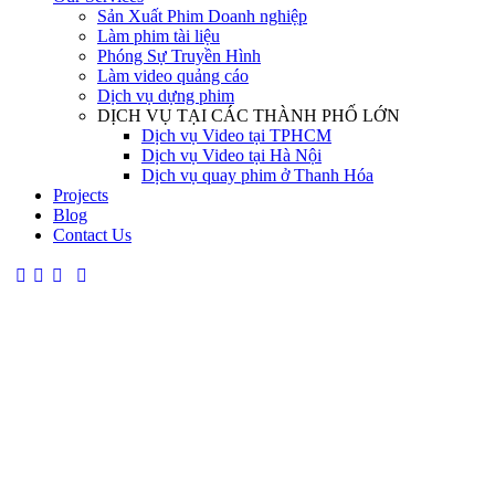
Sản Xuất Phim Doanh nghiệp
Làm phim tài liệu
Phóng Sự Truyền Hình
Làm video quảng cáo
Dịch vụ dựng phim
DỊCH VỤ TẠI CÁC THÀNH PHỐ LỚN
Dịch vụ Video tại TPHCM
Dịch vụ Video tại Hà Nội
Dịch vụ quay phim ở Thanh Hóa
Projects
Blog
Contact Us