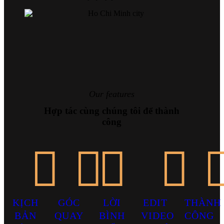
Our features
Hợp tác cùng chúng tôi để thành
công
KỊCH
GÓC
LỜI
EDIT
THÀNH
BẢN
QUAY
BÌNH
VIDEO
CÔNG