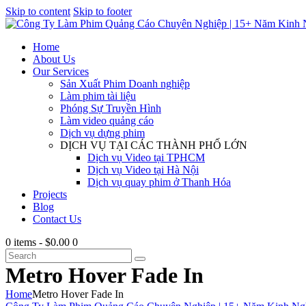
Skip to content
Skip to footer
Home
About Us
Our Services
Sản Xuất Phim Doanh nghiệp
Làm phim tài liệu
Phóng Sự Truyền Hình
Làm video quảng cáo
Dịch vụ dựng phim
DỊCH VỤ TẠI CÁC THÀNH PHỐ LỚN
Dịch vụ Video tại TPHCM
Dịch vụ Video tại Hà Nội
Dịch vụ quay phim ở Thanh Hóa
Projects
Blog
Contact Us
0 items
-
$0.00
0
Metro Hover Fade In
Home
Metro Hover Fade In