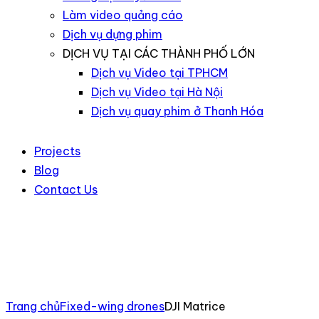
Làm video quảng cáo
Dịch vụ dựng phim
DỊCH VỤ TẠI CÁC THÀNH PHỐ LỚN
Dịch vụ Video tại TPHCM
Dịch vụ Video tại Hà Nội
Dịch vụ quay phim ở Thanh Hóa
Projects
Blog
Contact Us
Trang chủ
Fixed-wing drones
DJI Matrice