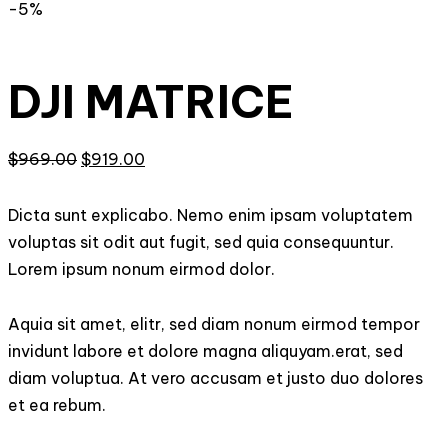
-5%
DJI MATRICE
Giá
Giá
$
969.00
$
919.00
gốc
hiện
là:
tại
Dicta sunt explicabo. Nemo enim ipsam voluptatem
$969.00.
là:
voluptas sit odit aut fugit, sed quia consequuntur.
$919.00.
Lorem ipsum nonum eirmod dolor.
Aquia sit amet, elitr, sed diam nonum eirmod tempor
invidunt labore et dolore magna aliquyam.erat, sed
diam voluptua. At vero accusam et justo duo dolores
et ea rebum.