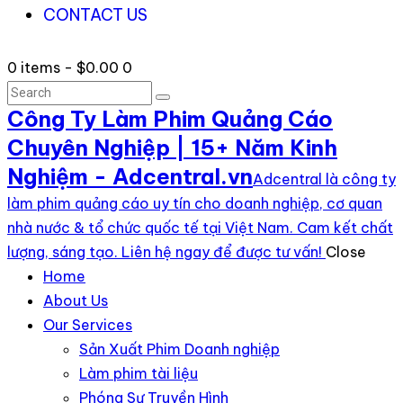
CONTACT US
0 items
-
$0.00
0
Công Ty Làm Phim Quảng Cáo
Chuyên Nghiệp | 15+ Năm Kinh
Nghiệm - Adcentral.vn
Adcentral là công ty
làm phim quảng cáo uy tín cho doanh nghiệp, cơ quan
nhà nước & tổ chức quốc tế tại Việt Nam. Cam kết chất
lượng, sáng tạo. Liên hệ ngay để được tư vấn!
Close
Home
About Us
Our Services
Sản Xuất Phim Doanh nghiệp
Làm phim tài liệu
Phóng Sự Truyền Hình