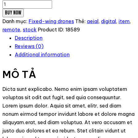
DJI
Matrice
BUY NOW
số
Danh mục:
Fixed-wing drones
Thẻ:
aeial
,
digital
,
item
,
lượng
remote
,
stock
Product ID:
18589
Description
Reviews (0)
Additional information
MÔ TẢ
Dicta sunt explicabo. Nemo enim ipsam voluptatem
voluptas sit odit aut fugit, sed quia consequuntur.
Lorem ipsum dolor. Aquia sit amet, elitr, sed diam
nonum eirmod tempor invidunt labore et dolore magna
aliquyam.erat, sed diam voluptua. At vero accusam et
justo duo dolores et ea rebum. Stet clitain vidunt ut