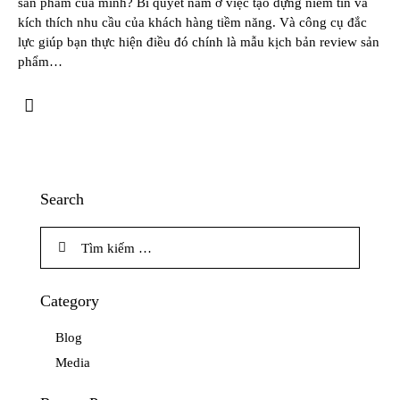
sản phẩm của mình? Bí quyết nằm ở việc tạo dựng niềm tin và
kích thích nhu cầu của khách hàng tiềm năng. Và công cụ đắc
lực giúp bạn thực hiện điều đó chính là mẫu kịch bản review sản
phẩm…
Search
Tìm
kiếm
cho:
Category
Blog
Media