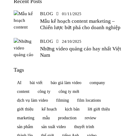
Recent Posts
BLOG
01/11/2025
Mẫu kế hoạch content marketing –
Chiến lược bứt phá cho doanh nghiệp
BLOG
24/10/2025
Những video quảng cáo hay nhất Việt
Nam
Tags
AI
bài viết
báo giá làm video
company
content
công ty
công ty mới
dịch vụ làm video
filming
film locations
giới thiệu
kế hoạch
kịch bản
lời giới thiệu
marketing
mẫu
production
review
sản phẩm
sản xuất video
thuyết trình
thành lập
thế giới
tiếng Anh
video